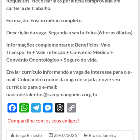
Requisitos: Necessária experiência comprovada em
carteira de trabalho.
Formação: Ensino médio completo.
Descrição da vaga: Segunda a sexta-feira (6 horas diárias)
Informações complementares: Benefícios: Vale
Transporte + Vale refeição + Convênio Médico +
Convênio Odontológico + Seguro de vida.
Enviar currículo informando a vaga de interesse para o e-
mail: Colocando o nome da vaga desejada, envie seu
currículo para o e-mail:
bancodetalentos@campmangueira.org.br
F
W
T
M
T
C
a
h
e
e
h
o
Compartilhe com os seus amigos!
c
a
l
s
r
p
Jorge Ernesto
26/07/2026
Rio de Janeiro
e
t
e
s
e
y