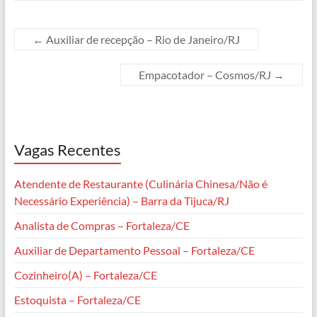
b
s
g
e
a
L
o
A
r
n
d
i
←
Auxiliar de recepção – Rio de Janeiro/RJ
o
p
a
g
s
n
Empacotador – Cosmos/RJ
→
k
p
m
e
k
r
Vagas Recentes
Atendente de Restaurante (Culinária Chinesa/Não é
Necessário Experiência) – Barra da Tijuca/RJ
Analista de Compras – Fortaleza/CE
Auxiliar de Departamento Pessoal – Fortaleza/CE
Cozinheiro(A) – Fortaleza/CE
Estoquista – Fortaleza/CE