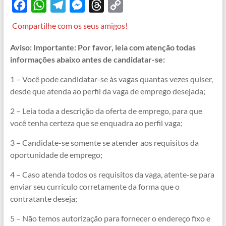
F
W
T
M
T
C
a
h
e
e
h
o
Compartilhe com os seus amigos!
c
a
l
s
r
p
Aviso: Importante: Por favor, leia com atenção todas
e
t
e
s
e
y
informações abaixo antes de candidatar-se:
b
s
g
e
a
L
1 – Você pode candidatar-se às vagas quantas vezes quiser,
o
A
r
n
d
i
desde que atenda ao perfil da vaga de emprego desejada;
o
p
a
g
s
n
2 – Leia toda a descrição da oferta de emprego, para que
k
p
m
e
k
você tenha certeza que se enquadra ao perfil vaga;
r
3 – Candidate-se somente se atender aos requisitos da
oportunidade de emprego;
4 – Caso atenda todos os requisitos da vaga, atente-se para
enviar seu currículo corretamente da forma que o
contratante deseja;
5 – Não temos autorização para fornecer o endereço fixo e