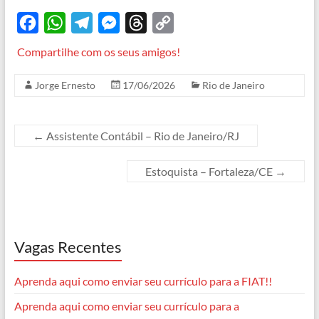
F
W
T
M
T
C
a
h
e
e
h
o
Compartilhe com os seus amigos!
c
a
l
s
r
p
Jorge Ernesto
17/06/2026
Rio de Janeiro
e
t
e
s
e
y
b
s
g
e
a
L
o
A
r
n
d
i
←
Assistente Contábil – Rio de Janeiro/RJ
o
p
a
g
s
n
Estoquista – Fortaleza/CE
→
k
p
m
e
k
r
Vagas Recentes
Aprenda aqui como enviar seu currículo para a FIAT!!
Aprenda aqui como enviar seu currículo para a