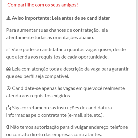
a
h
e
e
h
o
Compartilhe com os seus amigos!
c
a
l
s
r
p
⚠️ Aviso Importante: Leia antes de se candidatar
e
t
e
s
e
y
b
s
g
e
a
L
Para aumentar suas chances de contratação, leia
atentamente todas as orientações abaixo:
o
A
r
n
d
i
o
p
a
g
s
n
✅ Você pode se candidatar a quantas vagas quiser, desde
que atenda aos requisitos de cada oportunidade.
k
p
m
e
k
r
📖 Leia com atenção toda a descrição da vaga para garantir
que seu perfil seja compatível.
🎯 Candidate-se apenas às vagas em que você realmente
atenda aos requisitos exigidos.
📩 Siga corretamente as instruções de candidatura
informadas pelo contratante (e-mail, site, etc.).
🔒 Não temos autorização para divulgar endereço, telefone
ou contato direto das empresas contratantes.