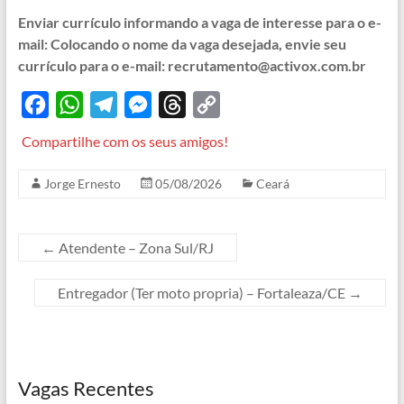
Enviar currículo informando a vaga de interesse para o e-
mail: Colocando o nome da vaga desejada, envie seu
currículo para o e-mail: recrutamento@activox.com.br
F
W
T
M
T
C
a
h
e
e
h
o
Compartilhe com os seus amigos!
c
a
l
s
r
p
Jorge Ernesto
05/08/2026
Ceará
e
t
e
s
e
y
b
s
g
e
a
L
o
A
r
n
d
i
←
Atendente – Zona Sul/RJ
o
p
a
g
s
n
Entregador (Ter moto propria) – Fortaleaza/CE
→
k
p
m
e
k
r
Vagas Recentes