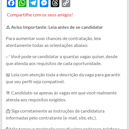
F
W
T
M
T
C
a
h
e
e
h
o
Compartilhe com os seus amigos!
c
a
l
s
r
p
⚠️ Aviso Importante: Leia antes de se candidatar
e
t
e
s
e
y
b
s
g
e
a
L
Para aumentar suas chances de contratação, leia
atentamente todas as orientações abaixo:
o
A
r
n
d
i
o
p
a
g
s
n
✅ Você pode se candidatar a quantas vagas quiser, desde
que atenda aos requisitos de cada oportunidade.
k
p
m
e
k
r
📖 Leia com atenção toda a descrição da vaga para garantir
que seu perfil seja compatível.
🎯 Candidate-se apenas às vagas em que você realmente
atenda aos requisitos exigidos.
📩 Siga corretamente as instruções de candidatura
informadas pelo contratante (e-mail, site, etc.).
🔒 Não temos autorização para divulgar endereço, telefone