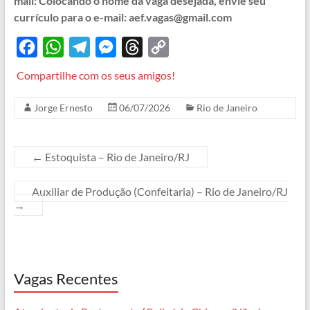
mail: Colocando o nome da vaga desejada, envie seu
currículo para o e-mail: aef.vagas@gmail.com
F
W
T
M
T
C
a
h
e
e
h
o
Compartilhe com os seus amigos!
c
a
l
s
r
p
Jorge Ernesto
06/07/2026
Rio de Janeiro
e
t
e
s
e
y
b
s
g
e
a
L
o
A
r
n
d
i
←
Estoquista – Rio de Janeiro/RJ
o
p
a
g
s
n
Auxiliar de Produção (Confeitaria) – Rio de Janeiro/RJ
k
p
m
e
k
→
r
Vagas Recentes