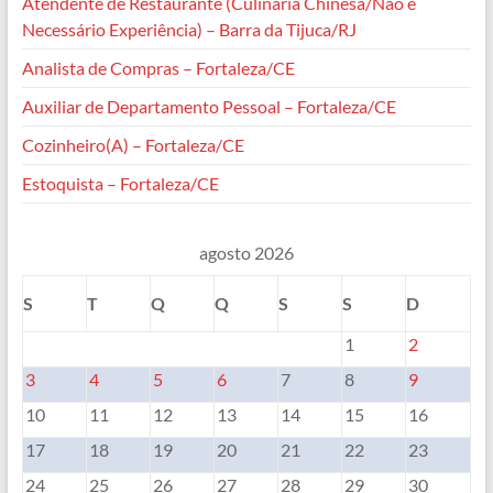
Atendente de Restaurante (Culinária Chinesa/Não é
Necessário Experiência) – Barra da Tijuca/RJ
Analista de Compras – Fortaleza/CE
Auxiliar de Departamento Pessoal – Fortaleza/CE
Cozinheiro(A) – Fortaleza/CE
Estoquista – Fortaleza/CE
agosto 2026
S
T
Q
Q
S
S
D
1
2
3
4
5
6
7
8
9
10
11
12
13
14
15
16
17
18
19
20
21
22
23
24
25
26
27
28
29
30