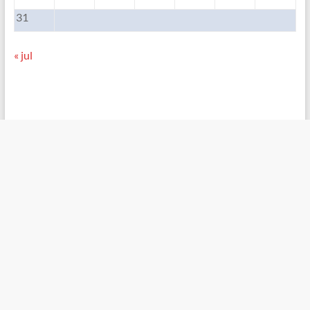
31
« jul