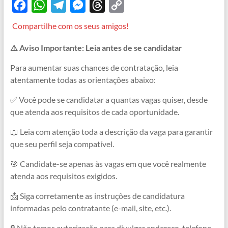
F
W
T
M
T
C
a
h
e
e
h
o
Compartilhe com os seus amigos!
c
a
l
s
r
p
⚠️ Aviso Importante: Leia antes de se candidatar
e
t
e
s
e
y
b
s
g
e
a
L
Para aumentar suas chances de contratação, leia
atentamente todas as orientações abaixo:
o
A
r
n
d
i
o
p
a
g
s
n
✅ Você pode se candidatar a quantas vagas quiser, desde
que atenda aos requisitos de cada oportunidade.
k
p
m
e
k
r
📖 Leia com atenção toda a descrição da vaga para garantir
que seu perfil seja compatível.
🎯 Candidate-se apenas às vagas em que você realmente
atenda aos requisitos exigidos.
📩 Siga corretamente as instruções de candidatura
informadas pelo contratante (e-mail, site, etc.).
🔒 Não temos autorização para divulgar endereço, telefone