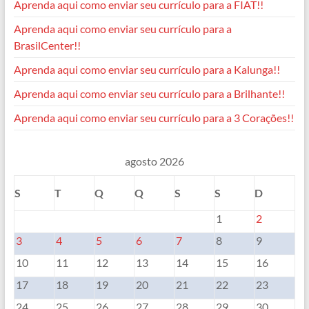
Aprenda aqui como enviar seu currículo para a FIAT!!
Aprenda aqui como enviar seu currículo para a
BrasilCenter!!
Aprenda aqui como enviar seu currículo para a Kalunga!!
Aprenda aqui como enviar seu currículo para a Brilhante!!
Aprenda aqui como enviar seu currículo para a 3 Corações!!
agosto 2026
S
T
Q
Q
S
S
D
1
2
3
4
5
6
7
8
9
10
11
12
13
14
15
16
17
18
19
20
21
22
23
24
25
26
27
28
29
30