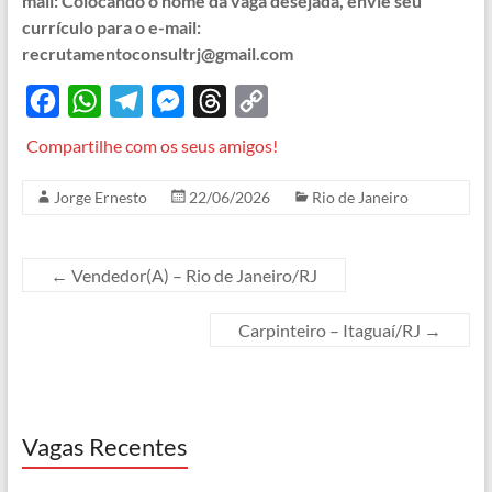
mail: Colocando o nome da vaga desejada, envie seu
currículo para o e-mail:
recrutamentoconsultrj@gmail.com
F
W
T
M
T
C
a
h
e
e
h
o
Compartilhe com os seus amigos!
c
a
l
s
r
p
Jorge Ernesto
22/06/2026
Rio de Janeiro
e
t
e
s
e
y
b
s
g
e
a
L
o
A
r
n
d
i
←
Vendedor(A) – Rio de Janeiro/RJ
o
p
a
g
s
n
Carpinteiro – Itaguaí/RJ
→
k
p
m
e
k
r
Vagas Recentes