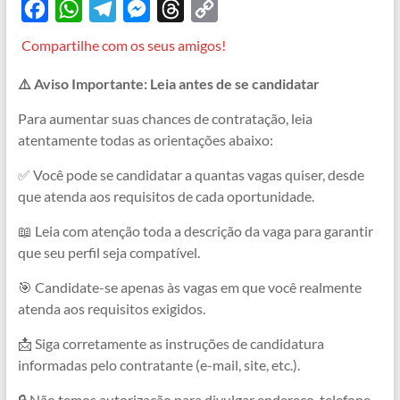
F
W
T
M
T
C
a
h
e
e
h
o
Compartilhe com os seus amigos!
c
a
l
s
r
p
⚠️ Aviso Importante: Leia antes de se candidatar
e
t
e
s
e
y
b
s
g
e
a
L
Para aumentar suas chances de contratação, leia
atentamente todas as orientações abaixo:
o
A
r
n
d
i
o
p
a
g
s
n
✅ Você pode se candidatar a quantas vagas quiser, desde
que atenda aos requisitos de cada oportunidade.
k
p
m
e
k
r
📖 Leia com atenção toda a descrição da vaga para garantir
que seu perfil seja compatível.
🎯 Candidate-se apenas às vagas em que você realmente
atenda aos requisitos exigidos.
📩 Siga corretamente as instruções de candidatura
informadas pelo contratante (e-mail, site, etc.).
🔒 Não temos autorização para divulgar endereço, telefone