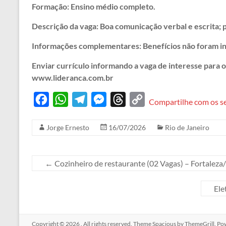
Formação: Ensino médio completo.
Descrição da vaga: Boa comunicação verbal e escrita; p
Informações complementares: Benefícios não foram i
Enviar currículo informando a vaga de interesse para o 
www.lideranca.com.br
F
W
T
M
T
C
Compartilhe com os s
a
h
e
e
h
o
Jorge Ernesto
16/07/2026
Rio de Janeiro
c
a
l
s
r
p
e
t
e
s
e
y
b
s
g
e
a
L
←
Cozinheiro de restaurante (02 Vagas) – Fortaleza
o
A
r
n
d
i
Ele
o
p
a
g
s
n
k
p
m
e
k
r
Copyright © 2026
. All rights reserved. Theme
Spacious
by ThemeGrill. Po