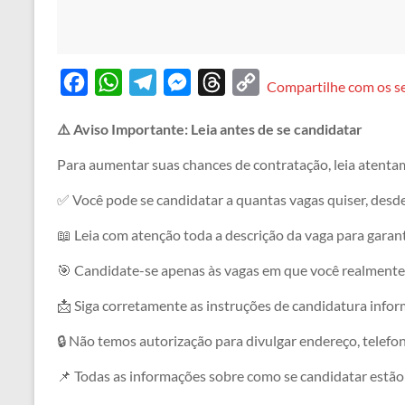
F
W
T
M
T
C
Compartilhe com os s
a
h
e
e
h
o
⚠️ Aviso Importante: Leia antes de se candidatar
c
a
l
s
r
p
e
t
e
s
e
y
Para aumentar suas chances de contratação, leia atenta
b
s
g
e
a
L
✅ Você pode se candidatar a quantas vagas quiser, desd
o
A
r
n
d
i
📖 Leia com atenção toda a descrição da vaga para garanti
o
p
a
g
s
n
🎯 Candidate-se apenas às vagas em que você realmente 
k
p
m
e
k
r
📩 Siga corretamente as instruções de candidatura informa
🔒 Não temos autorização para divulgar endereço, telefo
📌 Todas as informações sobre como se candidatar estão 