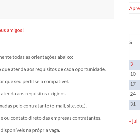
Apren
eus amigos!
S
mente todas as orientações abaixo:
3
e que atenda aos requisitos de cada oportunidade.
10
r que seu perfil seja compatível.
17
atenda aos requisitos exigidos.
24
31
das pelo contratante (e-mail, site, etc.).
ne ou contato direto das empresas contratantes.
« jul
disponíveis na própria vaga.