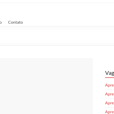
o
Contato
Vag
Apren
Apren
Apre
Apren