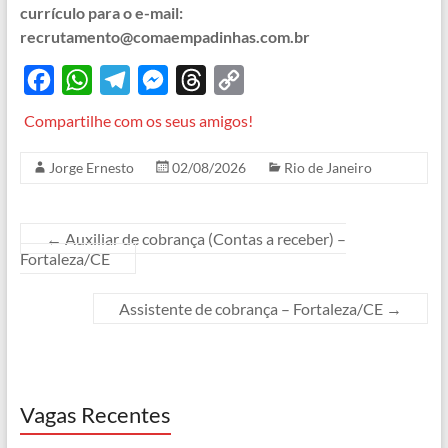
currículo para o e-mail:
recrutamento@comaempadinhas.com.br
F
W
T
M
T
C
a
h
e
e
h
o
Compartilhe com os seus amigos!
c
a
l
s
r
p
Jorge Ernesto
02/08/2026
Rio de Janeiro
e
t
e
s
e
y
b
s
g
e
a
L
o
A
r
n
d
i
←
Auxiliar de cobrança (Contas a receber) –
Fortaleza/CE
o
p
a
g
s
n
k
p
m
e
k
Assistente de cobrança – Fortaleza/CE
→
r
Vagas Recentes