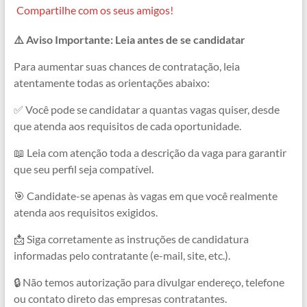
a
h
e
e
h
o
Compartilhe com os seus amigos!
c
a
l
s
r
p
⚠️ Aviso Importante: Leia antes de se candidatar
e
t
e
s
e
y
b
s
g
e
a
L
Para aumentar suas chances de contratação, leia
atentamente todas as orientações abaixo:
o
A
r
n
d
i
o
p
a
g
s
n
✅ Você pode se candidatar a quantas vagas quiser, desde
que atenda aos requisitos de cada oportunidade.
k
p
m
e
k
r
📖 Leia com atenção toda a descrição da vaga para garantir
que seu perfil seja compatível.
🎯 Candidate-se apenas às vagas em que você realmente
atenda aos requisitos exigidos.
📩 Siga corretamente as instruções de candidatura
informadas pelo contratante (e-mail, site, etc.).
🔒 Não temos autorização para divulgar endereço, telefone
ou contato direto das empresas contratantes.