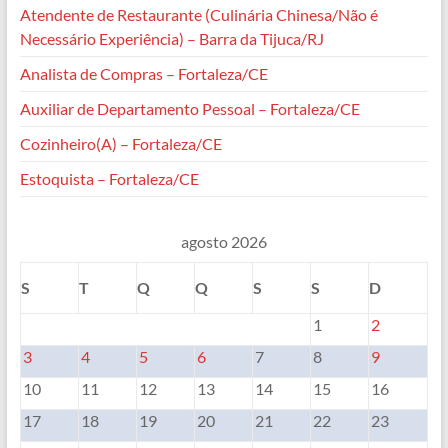
Atendente de Restaurante (Culinária Chinesa/Não é
Necessário Experiência) – Barra da Tijuca/RJ
Analista de Compras – Fortaleza/CE
Auxiliar de Departamento Pessoal – Fortaleza/CE
Cozinheiro(A) – Fortaleza/CE
Estoquista – Fortaleza/CE
agosto 2026
S
T
Q
Q
S
S
D
1
2
3
4
5
6
7
8
9
10
11
12
13
14
15
16
17
18
19
20
21
22
23