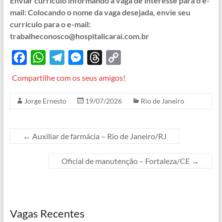
Enviar currículo informando a vaga de interesse para o e-
mail: Colocando o nome da vaga desejada, envie seu
currículo para o e-mail:
trabalheconosco@hospitalicarai.com.br
F
W
T
M
T
C
a
h
e
e
h
o
Compartilhe com os seus amigos!
c
a
l
s
r
p
Jorge Ernesto
19/07/2026
Rio de Janeiro
e
t
e
s
e
y
b
s
g
e
a
L
o
A
r
n
d
i
←
Auxiliar de farmácia – Rio de Janeiro/RJ
o
p
a
g
s
n
Oficial de manutenção – Fortaleza/CE
→
k
p
m
e
k
r
Vagas Recentes