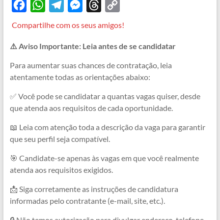
F
W
T
M
T
C
a
h
e
e
h
o
Compartilhe com os seus amigos!
c
a
l
s
r
p
⚠️ Aviso Importante: Leia antes de se candidatar
e
t
e
s
e
y
b
s
g
e
a
L
Para aumentar suas chances de contratação, leia
atentamente todas as orientações abaixo:
o
A
r
n
d
i
o
p
a
g
s
n
✅ Você pode se candidatar a quantas vagas quiser, desde
que atenda aos requisitos de cada oportunidade.
k
p
m
e
k
r
📖 Leia com atenção toda a descrição da vaga para garantir
que seu perfil seja compatível.
🎯 Candidate-se apenas às vagas em que você realmente
atenda aos requisitos exigidos.
📩 Siga corretamente as instruções de candidatura
informadas pelo contratante (e-mail, site, etc.).
🔒 Não temos autorização para divulgar endereço, telefone