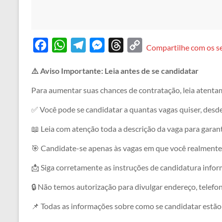
F
W
T
M
T
C
Compartilhe com os s
a
h
e
e
h
o
⚠️ Aviso Importante: Leia antes de se candidatar
c
a
l
s
r
p
e
t
e
s
e
y
Para aumentar suas chances de contratação, leia atenta
b
s
g
e
a
L
✅ Você pode se candidatar a quantas vagas quiser, desd
o
A
r
n
d
i
📖 Leia com atenção toda a descrição da vaga para garanti
o
p
a
g
s
n
🎯 Candidate-se apenas às vagas em que você realmente 
k
p
m
e
k
r
📩 Siga corretamente as instruções de candidatura informa
🔒 Não temos autorização para divulgar endereço, telefo
📌 Todas as informações sobre como se candidatar estão 