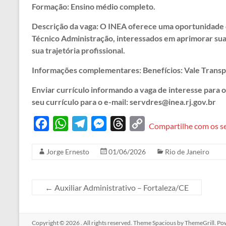
Formação: Ensino médio completo.
Descrição da vaga: O INEA oferece uma oportunidade 
Técnico Administração, interessados em aprimorar suas
sua trajetória profissional.
Informações complementares: Benefícios: Vale Transp
Enviar currículo informando a vaga de interesse para 
seu currículo para o e-mail: servdres@inea.rj.gov.br
F
W
T
M
T
C
Compartilhe com os s
a
h
e
e
h
o
Jorge Ernesto
01/06/2026
Rio de Janeiro
c
a
l
s
r
p
e
t
e
s
e
y
b
s
g
e
a
L
←
Auxiliar Administrativo – Fortaleza/CE
o
A
r
n
d
i
o
p
a
g
s
n
Copyright © 2026
. All rights reserved. Theme
Spacious
by ThemeGrill. Po