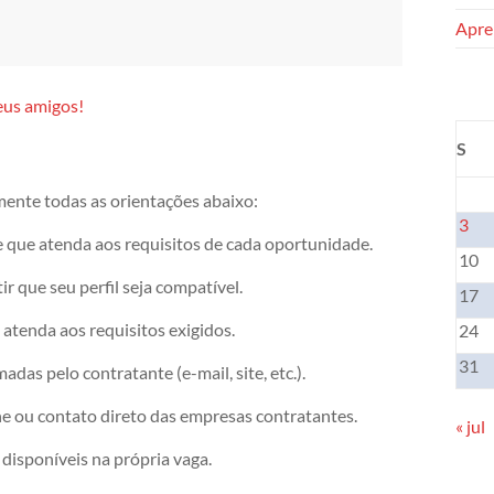
Apren
eus amigos!
S
mente todas as orientações abaixo:
3
e que atenda aos requisitos de cada oportunidade.
10
r que seu perfil seja compatível.
17
atenda aos requisitos exigidos.
24
31
das pelo contratante (e-mail, site, etc.).
ne ou contato direto das empresas contratantes.
« jul
disponíveis na própria vaga.