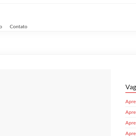
o
Contato
Vag
Apren
Apren
Apre
Apren