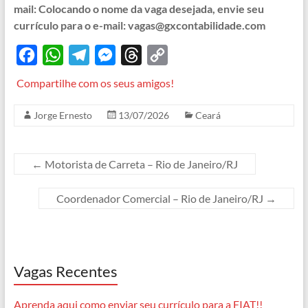
mail: Colocando o nome da vaga desejada, envie seu
currículo para o e-mail: vagas@gxcontabilidade.com
F
W
T
M
T
C
a
h
e
e
h
o
Compartilhe com os seus amigos!
c
a
l
s
r
p
Jorge Ernesto
13/07/2026
Ceará
e
t
e
s
e
y
b
s
g
e
a
L
o
A
r
n
d
i
←
Motorista de Carreta – Rio de Janeiro/RJ
o
p
a
g
s
n
Coordenador Comercial – Rio de Janeiro/RJ
→
k
p
m
e
k
r
Vagas Recentes
Aprenda aqui como enviar seu currículo para a FIAT!!