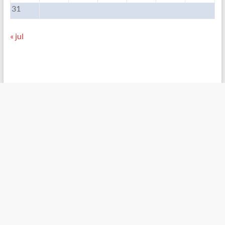
31
« jul