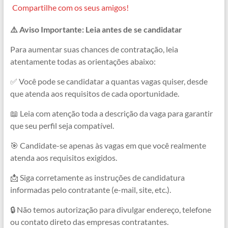
a
h
e
e
h
o
Compartilhe com os seus amigos!
c
a
l
s
r
p
⚠️ Aviso Importante: Leia antes de se candidatar
e
t
e
s
e
y
b
s
g
e
a
L
Para aumentar suas chances de contratação, leia
atentamente todas as orientações abaixo:
o
A
r
n
d
i
o
p
a
g
s
n
✅ Você pode se candidatar a quantas vagas quiser, desde
que atenda aos requisitos de cada oportunidade.
k
p
m
e
k
r
📖 Leia com atenção toda a descrição da vaga para garantir
que seu perfil seja compatível.
🎯 Candidate-se apenas às vagas em que você realmente
atenda aos requisitos exigidos.
📩 Siga corretamente as instruções de candidatura
informadas pelo contratante (e-mail, site, etc.).
🔒 Não temos autorização para divulgar endereço, telefone
ou contato direto das empresas contratantes.