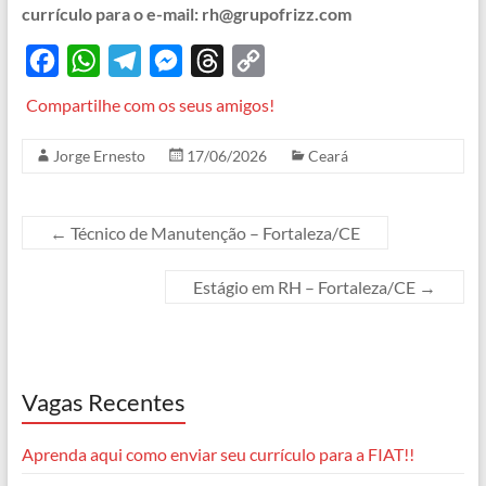
currículo para o e-mail: rh@grupofrizz.com
F
W
T
M
T
C
a
h
e
e
h
o
Compartilhe com os seus amigos!
c
a
l
s
r
p
Jorge Ernesto
17/06/2026
Ceará
e
t
e
s
e
y
b
s
g
e
a
L
o
A
r
n
d
i
←
Técnico de Manutenção – Fortaleza/CE
o
p
a
g
s
n
Estágio em RH – Fortaleza/CE
→
k
p
m
e
k
r
Vagas Recentes
Aprenda aqui como enviar seu currículo para a FIAT!!