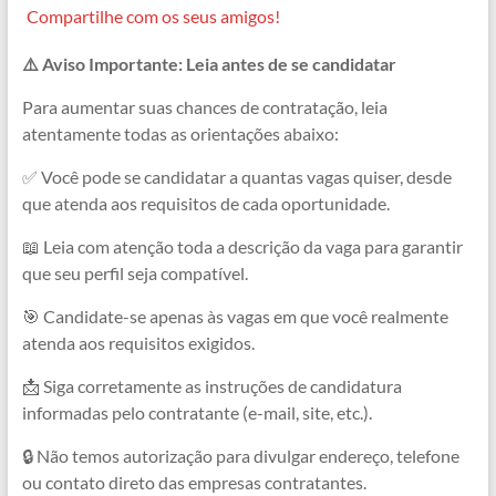
a
h
e
e
h
o
Compartilhe com os seus amigos!
c
a
l
s
r
p
⚠️ Aviso Importante: Leia antes de se candidatar
e
t
e
s
e
y
b
s
g
e
a
L
Para aumentar suas chances de contratação, leia
atentamente todas as orientações abaixo:
o
A
r
n
d
i
o
p
a
g
s
n
✅ Você pode se candidatar a quantas vagas quiser, desde
que atenda aos requisitos de cada oportunidade.
k
p
m
e
k
r
📖 Leia com atenção toda a descrição da vaga para garantir
que seu perfil seja compatível.
🎯 Candidate-se apenas às vagas em que você realmente
atenda aos requisitos exigidos.
📩 Siga corretamente as instruções de candidatura
informadas pelo contratante (e-mail, site, etc.).
🔒 Não temos autorização para divulgar endereço, telefone
ou contato direto das empresas contratantes.