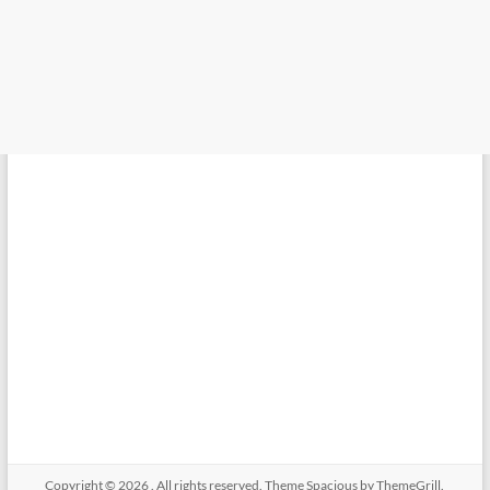
Copyright © 2026
. All rights reserved. Theme
Spacious
by ThemeGrill.