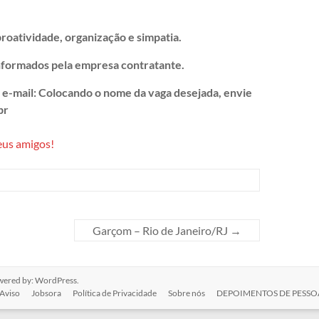
roatividade, organização e simpatia.
nformados pela empresa contratante.
o e-mail: Colocando o nome da vaga desejada, envie
br
eus amigos!
Garçom – Rio de Janeiro/RJ
→
wered by:
WordPress
.
Aviso
Jobsora
Política de Privacidade
Sobre nós
DEPOIMENTOS DE PESSOA