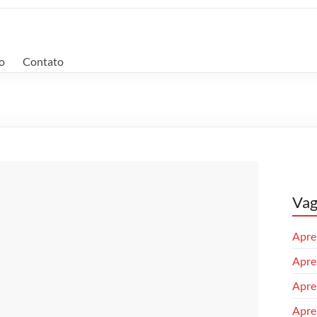
o
Contato
Vag
Apren
Apren
Apre
Apren