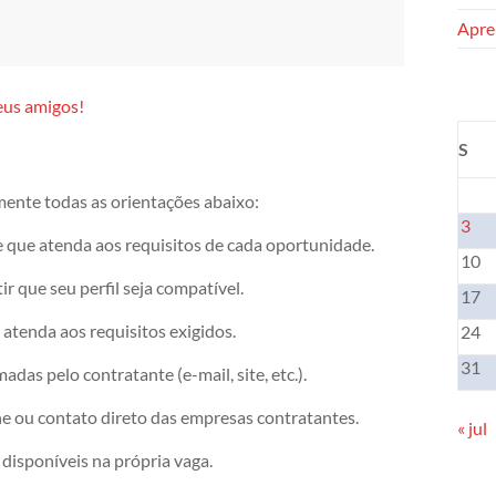
Apren
eus amigos!
S
mente todas as orientações abaixo:
3
e que atenda aos requisitos de cada oportunidade.
10
r que seu perfil seja compatível.
17
atenda aos requisitos exigidos.
24
31
das pelo contratante (e-mail, site, etc.).
ne ou contato direto das empresas contratantes.
« jul
disponíveis na própria vaga.