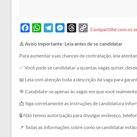
F
W
T
M
T
C
Compartilhe com os s
a
h
e
e
h
o
⚠️ Aviso Importante: Leia antes de se candidatar
c
a
l
s
r
p
e
t
e
s
e
y
Para aumentar suas chances de contratação, leia atenta
b
s
g
e
a
L
✅ Você pode se candidatar a quantas vagas quiser, desd
o
A
r
n
d
i
📖 Leia com atenção toda a descrição da vaga para garanti
o
p
a
g
s
n
🎯 Candidate-se apenas às vagas em que você realmente 
k
p
m
e
k
r
📩 Siga corretamente as instruções de candidatura informa
🔒 Não temos autorização para divulgar endereço, telefo
📌 Todas as informações sobre como se candidatar estão 