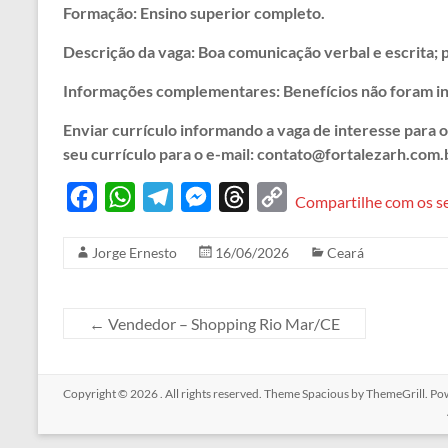
Formação: Ensino superior completo.
Descrição da vaga: Boa comunicação verbal e escrita; p
Informações complementares: Benefícios não foram i
Enviar currículo informando a vaga de interesse para 
seu currículo para o e-mail: contato@fortalezarh.com.
F
W
T
M
T
C
Compartilhe com os s
a
h
e
e
h
o
Jorge Ernesto
16/06/2026
Ceará
c
a
l
s
r
p
e
t
e
s
e
y
b
s
g
e
a
L
←
Vendedor – Shopping Rio Mar/CE
o
A
r
n
d
i
o
p
a
g
s
n
Copyright © 2026
. All rights reserved. Theme
Spacious
by ThemeGrill. Po
k
p
m
e
k
r