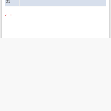
31
« jul