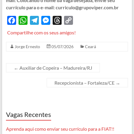
mail: Colocando o nome da vaga desejada, envie seu
currículo para o e-mail: curriculo@grupoviper.com.br
F
W
T
M
T
C
a
h
e
e
h
o
Compartilhe com os seus amigos!
c
a
l
s
r
p
Jorge Ernesto
05/07/2026
Ceará
e
t
e
s
e
y
b
s
g
e
a
L
o
A
r
n
d
i
←
Auxiliar de Copeira – Madureira/RJ
o
p
a
g
s
n
Recepcionista – Fortaleza/CE
→
k
p
m
e
k
r
Vagas Recentes
Aprenda aqui como enviar seu currículo para a FIAT!!