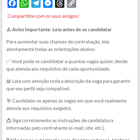
F
W
T
M
T
C
a
h
e
e
h
o
Compartilhe com os seus amigos!
c
a
l
s
r
p
⚠️ Aviso Importante: Leia antes de se candidatar
e
t
e
s
e
y
b
s
g
e
a
L
Para aumentar suas chances de contratação, leia
atentamente todas as orientações abaixo:
o
A
r
n
d
i
o
p
a
g
s
n
✅ Você pode se candidatar a quantas vagas quiser, desde
que atenda aos requisitos de cada oportunidade.
k
p
m
e
k
r
📖 Leia com atenção toda a descrição da vaga para garantir
que seu perfil seja compatível.
🎯 Candidate-se apenas às vagas em que você realmente
atenda aos requisitos exigidos.
📩 Siga corretamente as instruções de candidatura
informadas pelo contratante (e-mail, site, etc.).
🔒 Não temos autorização para divulgar endereço, telefone