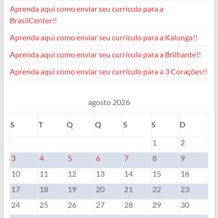
Aprenda aqui como enviar seu currículo para a
BrasilCenter!!
Aprenda aqui como enviar seu currículo para a Kalunga!!
Aprenda aqui como enviar seu currículo para a Brilhante!!
Aprenda aqui como enviar seu currículo para a 3 Corações!!
agosto 2026
S
T
Q
Q
S
S
D
1
2
3
4
5
6
7
8
9
10
11
12
13
14
15
16
17
18
19
20
21
22
23
24
25
26
27
28
29
30