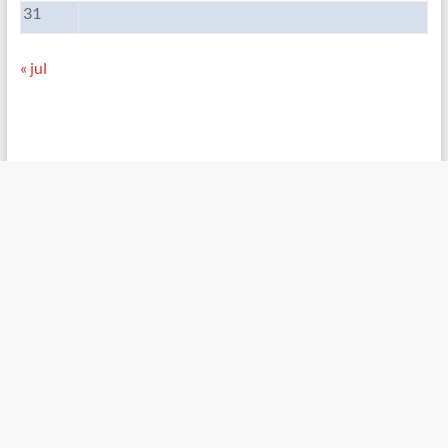
31
« jul