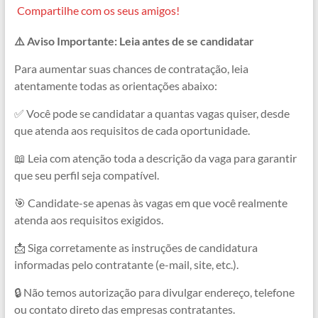
a
h
e
e
h
o
Compartilhe com os seus amigos!
c
a
l
s
r
p
⚠️ Aviso Importante: Leia antes de se candidatar
e
t
e
s
e
y
b
s
g
e
a
L
Para aumentar suas chances de contratação, leia
atentamente todas as orientações abaixo:
o
A
r
n
d
i
o
p
a
g
s
n
✅ Você pode se candidatar a quantas vagas quiser, desde
que atenda aos requisitos de cada oportunidade.
k
p
m
e
k
r
📖 Leia com atenção toda a descrição da vaga para garantir
que seu perfil seja compatível.
🎯 Candidate-se apenas às vagas em que você realmente
atenda aos requisitos exigidos.
📩 Siga corretamente as instruções de candidatura
informadas pelo contratante (e-mail, site, etc.).
🔒 Não temos autorização para divulgar endereço, telefone
ou contato direto das empresas contratantes.