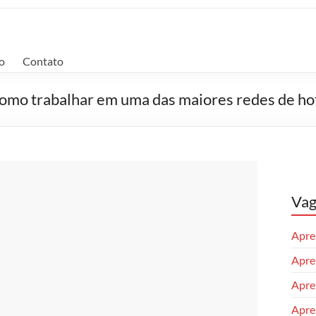
o
Contato
 como trabalhar em uma das maiores redes de ho
Vag
Apren
Apren
Apre
Apren