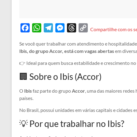
F
W
T
M
T
C
Compartilhe com os s
a
h
e
e
h
o
Se você quer trabalhar com atendimento e hospitalidade
c
a
l
s
r
p
Ibis, do grupo Accor, está com vagas abertas
em diversa
e
t
e
s
e
y
👉 Ideal para quem busca estabilidade e crescimento no 
b
s
g
e
a
L
o
A
r
n
d
i
🏢 Sobre o Ibis (Accor)
o
p
a
g
s
n
O
Ibis
faz parte do grupo
Accor
, uma das maiores redes
k
p
m
e
k
países.
r
No Brasil, possui unidades em várias capitais e cidades e
💡 Por que trabalhar no Ibis?