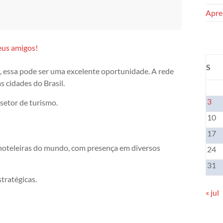
Apren
eus amigos!
S
, essa pode ser uma excelente oportunidade. A rede
s cidades do Brasil.
3
setor de turismo.
10
17
 hoteleiras do mundo, com presença em diversos
24
31
stratégicas.
« jul