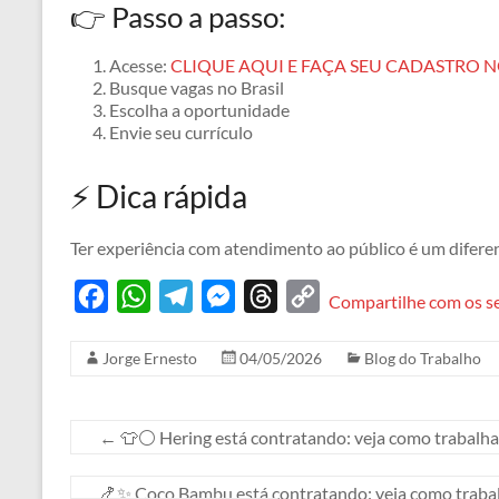
👉 Passo a passo:
Acesse:
CLIQUE AQUI E FAÇA SEU CADASTRO NO
Busque vagas no Brasil
Escolha a oportunidade
Envie seu currículo
⚡ Dica rápida
Ter experiência com atendimento ao público é um diferen
F
W
T
M
T
C
Compartilhe com os s
a
h
e
e
h
o
Jorge Ernesto
04/05/2026
Blog do Trabalho
c
a
l
s
r
p
e
t
e
s
e
y
b
s
g
e
a
L
←
👕⚪ Hering está contratando: veja como trabalhar
o
A
r
n
d
i
🍤✨ Coco Bambu está contratando: veja como trabal
o
p
a
g
s
n