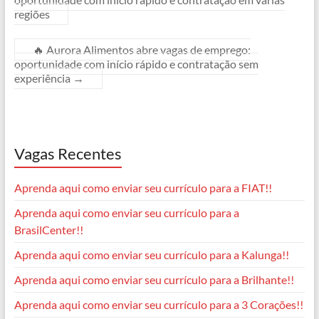
o
p
a
g
s
n
regiões
k
p
m
e
k
r
🔥 Aurora Alimentos abre vagas de emprego:
oportunidade com início rápido e contratação sem
experiência
→
Vagas Recentes
Aprenda aqui como enviar seu currículo para a FIAT!!
Aprenda aqui como enviar seu currículo para a
BrasilCenter!!
Aprenda aqui como enviar seu currículo para a Kalunga!!
Aprenda aqui como enviar seu currículo para a Brilhante!!
Aprenda aqui como enviar seu currículo para a 3 Corações!!