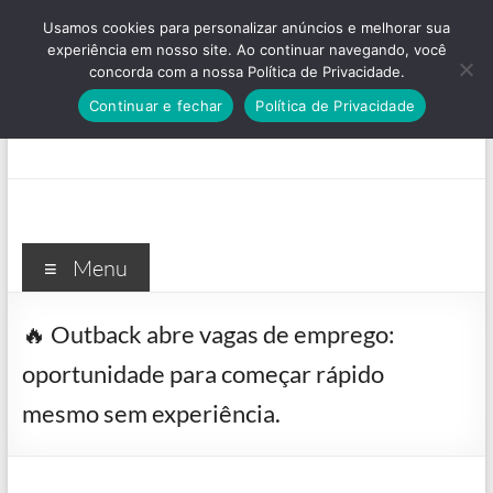
Pular
Usamos cookies para personalizar anúncios e melhorar sua
para
experiência em nosso site. Ao continuar navegando, você
o
concorda com a nossa Política de Privacidade.
conteúdo
Continuar e fechar
Política de Privacidade
Menu
🔥 Outback abre vagas de emprego:
oportunidade para começar rápido
mesmo sem experiência.