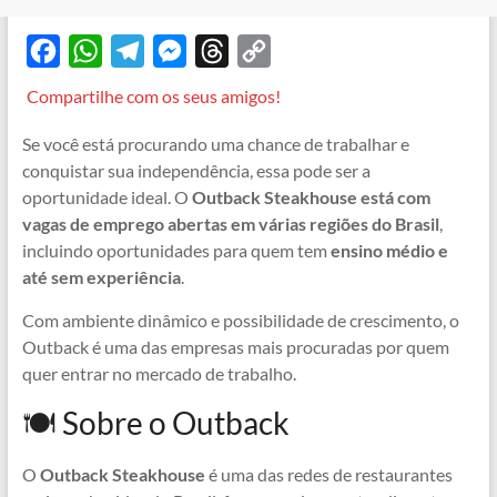
F
W
T
M
T
C
a
h
e
e
h
o
Compartilhe com os seus amigos!
c
a
l
s
r
p
Se você está procurando uma chance de trabalhar e
e
t
e
s
e
y
conquistar sua independência, essa pode ser a
b
s
g
e
a
L
oportunidade ideal. O
Outback Steakhouse está com
o
A
r
n
d
i
vagas de emprego abertas em várias regiões do Brasil
,
incluindo oportunidades para quem tem
ensino médio e
o
p
a
g
s
n
até sem experiência
.
k
p
m
e
k
r
Com ambiente dinâmico e possibilidade de crescimento, o
Outback é uma das empresas mais procuradas por quem
quer entrar no mercado de trabalho.
🍽️ Sobre o Outback
O
Outback Steakhouse
é uma das redes de restaurantes