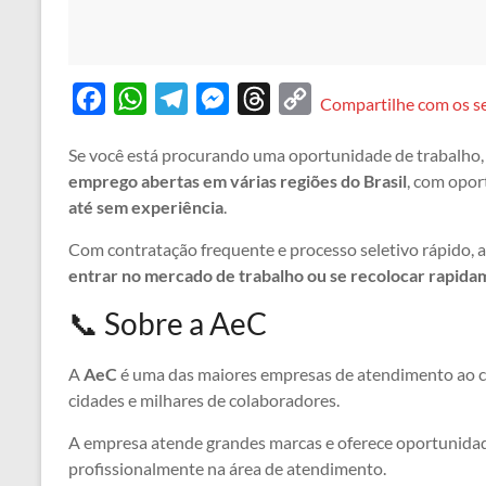
F
W
T
M
T
C
Compartilhe com os s
a
h
e
e
h
o
Se você está procurando uma oportunidade de trabalho, 
c
a
l
s
r
p
emprego abertas em várias regiões do Brasil
, com opo
e
t
e
s
e
y
até sem experiência
.
b
s
g
e
a
L
Com contratação frequente e processo seletivo rápido,
o
A
r
n
d
i
entrar no mercado de trabalho ou se recolocar rapid
o
p
a
g
s
n
📞 Sobre a AeC
k
p
m
e
k
r
A
AeC
é uma das maiores empresas de atendimento ao cli
cidades e milhares de colaboradores.
A empresa atende grandes marcas e oferece oportunidad
profissionalmente na área de atendimento.