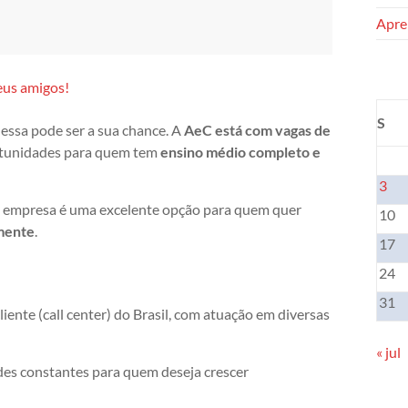
Apren
eus amigos!
S
essa pode ser a sua chance. A
AeC está com vagas de
rtunidades para quem tem
ensino médio completo e
3
 a empresa é uma excelente opção para quem quer
10
amente
.
17
24
31
ente (call center) do Brasil, com atuação em diversas
« jul
es constantes para quem deseja crescer