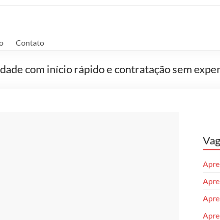
o
Contato
ade com início rápido e contratação sem exper
Vag
Apren
Apren
Apre
Apren