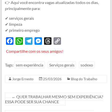
👉 Aqui você encontra vagas atualizadas todos os dias,
principalmente para:
✔ serviços gerais
✔ limpeza
✔ primeiro emprego
F
W
T
M
T
C
a
h
e
e
h
o
Compartilhe com os seus amigos!
c
a
l
s
r
p
e
t
e
s
e
y
Tags:
sem experiência
Serviços gerais
sodexo
b
s
g
e
a
L
o
A
r
n
d
i
Jorge Ernesto
25/03/2026
Blog do Trabalho
o
p
a
g
s
n
k
p
m
e
k
←
QUER TRABALHAR MESMO SEM EXPERIÊNCIA?
r
ESSA PODE SER SUA CHANCE