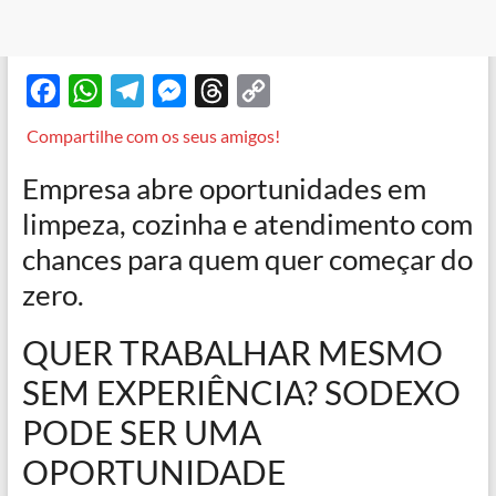
F
W
T
M
T
C
a
h
e
e
h
o
Compartilhe com os seus amigos!
c
a
l
s
r
p
Empresa abre oportunidades em
e
t
e
s
e
y
limpeza, cozinha e atendimento com
b
s
g
e
a
L
chances para quem quer começar do
o
A
r
n
d
i
zero.
o
p
a
g
s
n
k
p
m
e
k
QUER TRABALHAR MESMO
r
SEM EXPERIÊNCIA? SODEXO
PODE SER UMA
OPORTUNIDADE