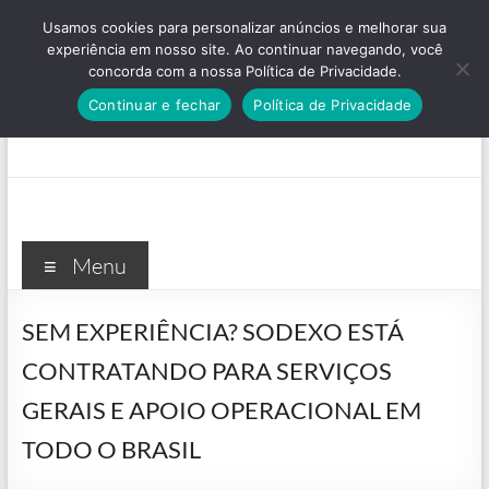
Pular
Usamos cookies para personalizar anúncios e melhorar sua
para
experiência em nosso site. Ao continuar navegando, você
o
concorda com a nossa Política de Privacidade.
conteúdo
Continuar e fechar
Política de Privacidade
Menu
SEM EXPERIÊNCIA? SODEXO ESTÁ
CONTRATANDO PARA SERVIÇOS
GERAIS E APOIO OPERACIONAL EM
TODO O BRASIL