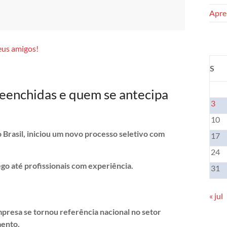
Apren
eus amigos!
S
eenchidas e quem se antecipa
3
10
 Brasil, iniciou um novo processo seletivo com
17
24
o até profissionais com experiência.
31
« jul
mpresa se tornou referência nacional no setor
mento.