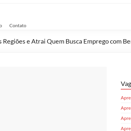
o
Contato
as Regiões e Atrai Quem Busca Emprego com Be
Vag
Apren
Apren
Apre
Apren