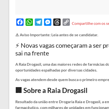
F
W
T
M
T
C
Compartilhe com os s
a
h
e
e
h
o
⚠️ Aviso Importante: Leia antes de se candidatar.
c
a
l
s
r
p
⚡ Novas vagas começaram a ser pr
e
t
e
s
e
y
b
s
g
e
a
L
sai na frente
o
A
r
n
d
i
A Raia Drogasil, uma das maiores redes de farmácias do
o
p
a
g
s
n
oportunidades espalhadas por diversas cidades.
k
p
m
e
k
As vagas atendem desde quem busca o primeiro empreg
r
🏢 Sobre a Raia Drogasil
Resultado da união entre Drogaria Raia e Drogasil, a e
farmacêutico, com milhares de unidades em funciona