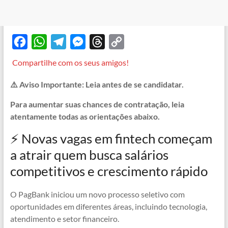
F
W
T
M
T
C
a
h
e
e
h
o
Compartilhe com os seus amigos!
c
a
l
s
r
p
⚠️ Aviso Importante: Leia antes de se candidatar.
e
t
e
s
e
y
b
s
g
e
a
L
Para aumentar suas chances de contratação, leia
atentamente todas as orientações abaixo.
o
A
r
n
d
i
o
p
a
g
s
n
⚡ Novas vagas em fintech começam
k
p
m
e
k
a atrair quem busca salários
r
competitivos e crescimento rápido
O PagBank iniciou um novo processo seletivo com
oportunidades em diferentes áreas, incluindo tecnologia,
atendimento e setor financeiro.