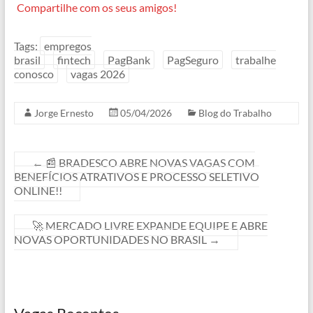
Compartilhe com os seus amigos!
c
a
l
s
r
p
e
t
e
s
e
y
Tags:
empregos
brasil
fintech
PagBank
PagSeguro
trabalhe
b
s
g
e
a
L
conosco
vagas 2026
o
A
r
n
d
i
o
p
a
g
s
n
Jorge Ernesto
05/04/2026
Blog do Trabalho
k
p
m
e
k
r
←
📰 BRADESCO ABRE NOVAS VAGAS COM
BENEFÍCIOS ATRATIVOS E PROCESSO SELETIVO
ONLINE!!
🚀 MERCADO LIVRE EXPANDE EQUIPE E ABRE
NOVAS OPORTUNIDADES NO BRASIL
→