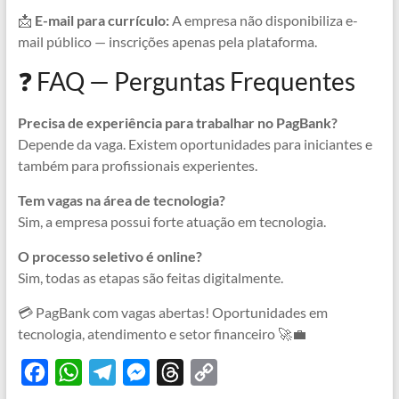
📩
E-mail para currículo:
A empresa não disponibiliza e-
mail público — inscrições apenas pela plataforma.
❓ FAQ — Perguntas Frequentes
Precisa de experiência para trabalhar no PagBank?
Depende da vaga. Existem oportunidades para iniciantes e
também para profissionais experientes.
Tem vagas na área de tecnologia?
Sim, a empresa possui forte atuação em tecnologia.
O processo seletivo é online?
Sim, todas as etapas são feitas digitalmente.
💳 PagBank com vagas abertas! Oportunidades em
tecnologia, atendimento e setor financeiro 🚀💼
F
W
T
M
T
C
a
h
e
e
h
o