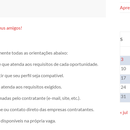
Apren
eus amigos!
S
mente todas as orientações abaixo:
3
e que atenda aos requisitos de cada oportunidade.
10
r que seu perfil seja compatível.
17
atenda aos requisitos exigidos.
24
31
das pelo contratante (e-mail, site, etc.).
ne ou contato direto das empresas contratantes.
« jul
disponíveis na própria vaga.