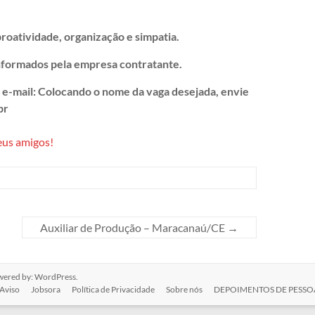
roatividade, organização e simpatia.
nformados pela empresa contratante.
o e-mail: Colocando o nome da vaga desejada, envie
br
eus amigos!
Auxiliar de Produção – Maracanaú/CE
→
wered by:
WordPress
.
Aviso
Jobsora
Política de Privacidade
Sobre nós
DEPOIMENTOS DE PESSOA