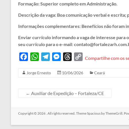
Formação: Superior completo em Administração.
Descrição da vaga: Boa comunicação verbal e escrita; p
Informações complementares: Benefícios não foram i
Enviar currículo informando a vaga de interesse para 
seu currículo para o e-mail: contato@fortalezarh.com.
F
W
T
M
T
C
Compartilhe com os s
a
h
e
e
h
o
Jorge Ernesto
10/06/2026
Ceará
c
a
l
s
r
p
e
t
e
s
e
y
b
s
g
e
a
L
←
Auxiliar de Expedição – Fortaleza/CE
o
A
r
n
d
i
o
p
a
g
s
n
Copyright © 2026
. All rights reserved. Theme
Spacious
by ThemeGrill. Po
k
p
m
e
k
r