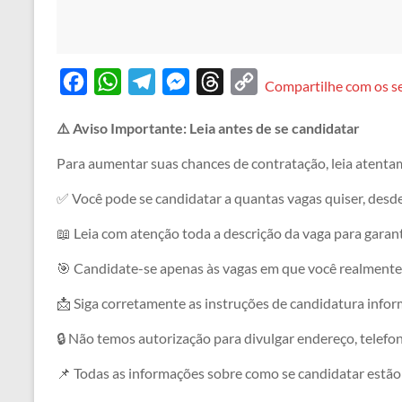
F
W
T
M
T
C
Compartilhe com os s
a
h
e
e
h
o
⚠️ Aviso Importante: Leia antes de se candidatar
c
a
l
s
r
p
e
t
e
s
e
y
Para aumentar suas chances de contratação, leia atenta
b
s
g
e
a
L
✅ Você pode se candidatar a quantas vagas quiser, desd
o
A
r
n
d
i
📖 Leia com atenção toda a descrição da vaga para garanti
o
p
a
g
s
n
🎯 Candidate-se apenas às vagas em que você realmente 
k
p
m
e
k
r
📩 Siga corretamente as instruções de candidatura informa
🔒 Não temos autorização para divulgar endereço, telefo
📌 Todas as informações sobre como se candidatar estão 