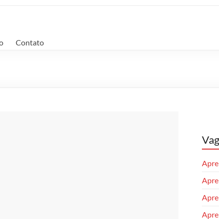
o
Contato
Vag
Apren
Apren
Apre
Apren