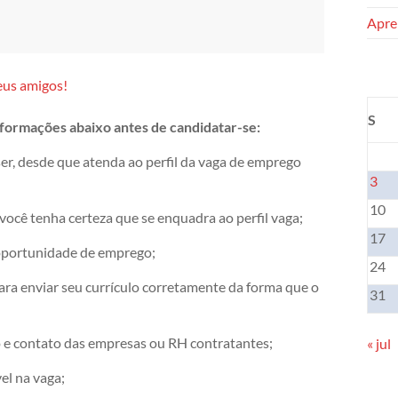
Apren
eus amigos!
S
informações abaixo antes de candidatar-se:
er, desde que atenda ao perfil da vaga de emprego
3
10
 você tenha certeza que se enquadra ao perfil vaga;
17
 oportunidade de emprego;
24
para enviar seu currículo corretamente da forma que o
31
o e contato das empresas ou RH contratantes;
« jul
el na vaga;