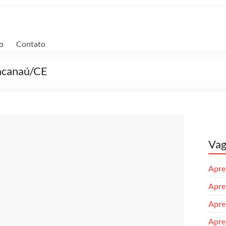
o
Contato
racanaú/CE
Vag
Apren
Apren
Apre
Apren