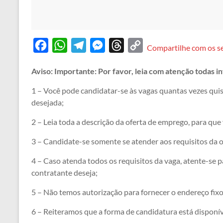
F
W
T
M
T
C
Compartilhe com os s
a
h
e
e
h
o
Aviso: Importante: Por favor, leia com atenção todas 
c
a
l
s
r
p
e
t
e
s
e
y
1 – Você pode candidatar-se às vagas quantas vezes quis
desejada;
b
s
g
e
a
L
o
A
r
n
d
i
2 – Leia toda a descrição da oferta de emprego, para que
o
p
a
g
s
n
3 – Candidate-se somente se atender aos requisitos da
k
p
m
e
k
4 – Caso atenda todos os requisitos da vaga, atente-se 
r
contratante deseja;
5 – Não temos autorização para fornecer o endereço fix
6 – Reiteramos que a forma de candidatura está disponív