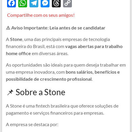
F
W
T
M
T
C
a
h
e
e
h
o
Compartilhe com os seus amigos!
c
a
l
s
r
p
⚠️ Aviso Importante: Leia antes de se candidatar
e
t
e
s
e
y
b
s
g
e
a
L
A
Stone
, uma das principais empresas de tecnologia
financeira do Brasil, está com
vagas abertas para trabalho
o
A
r
n
d
i
home office
em diversas áreas.
o
p
a
g
s
n
As oportunidades são ideais para quem deseja trabalhar em
k
p
m
e
k
uma empresa inovadora, com
bons salários, benefícios e
r
possibilidade de crescimento profissional
.
📌 Sobre a Stone
A Stone é uma fintech brasileira que oferece soluções de
pagamento e serviços financeiros para empresas.
A empresa se destaca por: