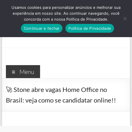
Pular
Usamos cookies para personalizar anúncios e melhorar sua
para
experiência em nosso site. Ao continuar navegando, você
o
concorda com a nossa Política de Privacidade.
conteúdo
Continuar e fechar
Política de Privacidade
Menu
🚀 Stone abre vagas Home Office no
Brasil: veja como se candidatar online!!