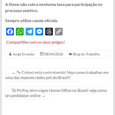
A Stone não cobra nenhuma taxa para participação no
processo seletivo.
Sempre utilize canais oficiais.
F
W
T
M
T
C
a
h
e
e
h
o
Compartilhe com os seus amigos!
c
a
l
s
r
p
Jorge Ernesto
08/04/2026
Blog do Trabalho
e
t
e
s
e
y
b
s
g
e
a
L
o
A
r
n
d
i
←
🐾 Cobasi está contratando! Veja como trabalhar em
uma das maiores redes pet do Brasil!!
o
p
a
g
s
n
k
p
m
e
k
🚀 PicPay abre vagas Home Office no Brasil: veja como
r
se candidatar online
→