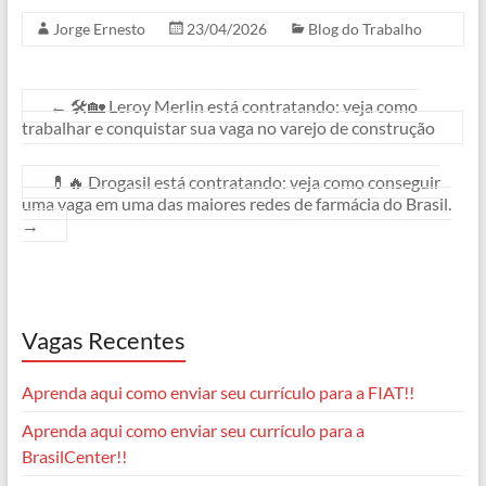
Jorge Ernesto
23/04/2026
Blog do Trabalho
e
t
e
s
e
y
b
s
g
e
a
L
o
A
r
n
d
i
←
🛠️🏡 Leroy Merlin está contratando: veja como
trabalhar e conquistar sua vaga no varejo de construção
o
p
a
g
s
n
k
p
m
e
k
💊🔥 Drogasil está contratando: veja como conseguir
r
uma vaga em uma das maiores redes de farmácia do Brasil.
→
Vagas Recentes
Aprenda aqui como enviar seu currículo para a FIAT!!
Aprenda aqui como enviar seu currículo para a
BrasilCenter!!