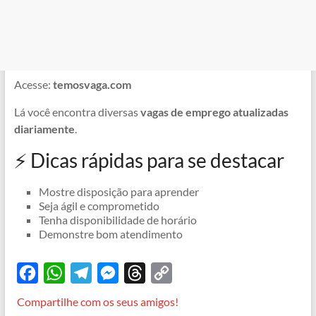
Acesse:
temosvaga.com
Lá você encontra diversas
vagas de emprego atualizadas
diariamente
.
⚡ Dicas rápidas para se destacar
Mostre disposição para aprender
Seja ágil e comprometido
Tenha disponibilidade de horário
Demonstre bom atendimento
F
W
T
M
T
C
a
h
e
e
h
o
Compartilhe com os seus amigos!
c
a
l
s
r
p