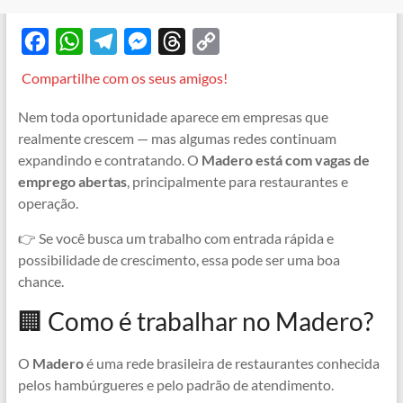
F
W
T
M
T
C
a
h
e
e
h
o
Compartilhe com os seus amigos!
c
a
l
s
r
p
Nem toda oportunidade aparece em empresas que
e
t
e
s
e
y
realmente crescem — mas algumas redes continuam
b
s
g
e
a
L
expandindo e contratando. O
Madero está com vagas de
o
A
r
n
d
i
emprego abertas
, principalmente para restaurantes e
operação.
o
p
a
g
s
n
k
p
m
e
k
👉 Se você busca um trabalho com entrada rápida e
r
possibilidade de crescimento, essa pode ser uma boa
chance.
🏢 Como é trabalhar no Madero?
O
Madero
é uma rede brasileira de restaurantes conhecida
pelos hambúrgueres e pelo padrão de atendimento.