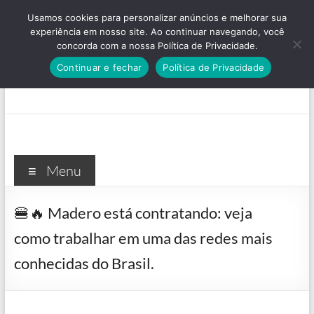
Pular
Usamos cookies para personalizar anúncios e melhorar sua
para
experiência em nosso site. Ao continuar navegando, você
o
concorda com a nossa Política de Privacidade.
conteúdo
Continuar e fechar
Política de Privacidade
Menu
🍔🔥 Madero está contratando: veja
como trabalhar em uma das redes mais
conhecidas do Brasil.