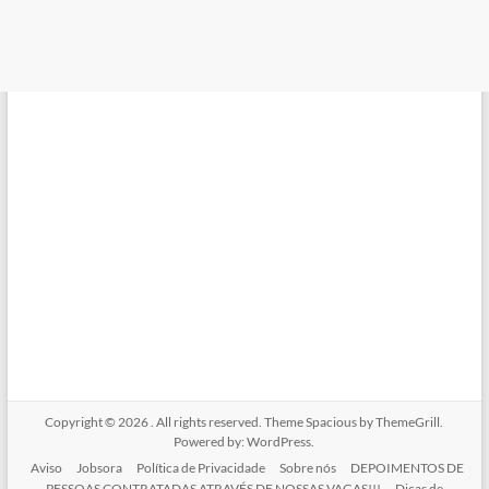
Copyright © 2026
. All rights reserved. Theme
Spacious
by ThemeGrill.
Powered by:
WordPress
.
Aviso
Jobsora
Política de Privacidade
Sobre nós
DEPOIMENTOS DE
PESSOAS CONTRATADAS ATRAVÉS DE NOSSAS VAGAS!!!
Dicas de